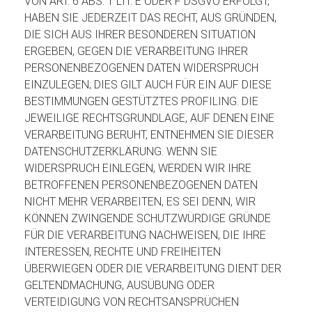
VON ART. 6 ABS. 1 LIT. E ODER F DSGVO ERFOLGT,
HABEN SIE JEDERZEIT DAS RECHT, AUS GRÜNDEN,
DIE SICH AUS IHRER BESONDEREN SITUATION
ERGEBEN, GEGEN DIE VERARBEITUNG IHRER
PERSONENBEZOGENEN DATEN WIDERSPRUCH
EINZULEGEN; DIES GILT AUCH FÜR EIN AUF DIESE
BESTIMMUNGEN GESTÜTZTES PROFILING. DIE
JEWEILIGE RECHTSGRUNDLAGE, AUF DENEN EINE
VERARBEITUNG BERUHT, ENTNEHMEN SIE DIESER
DATENSCHUTZERKLÄRUNG. WENN SIE
WIDERSPRUCH EINLEGEN, WERDEN WIR IHRE
BETROFFENEN PERSONENBEZOGENEN DATEN
NICHT MEHR VERARBEITEN, ES SEI DENN, WIR
KÖNNEN ZWINGENDE SCHUTZWÜRDIGE GRÜNDE
FÜR DIE VERARBEITUNG NACHWEISEN, DIE IHRE
INTERESSEN, RECHTE UND FREIHEITEN
ÜBERWIEGEN ODER DIE VERARBEITUNG DIENT DER
GELTENDMACHUNG, AUSÜBUNG ODER
VERTEIDIGUNG VON RECHTSANSPRÜCHEN